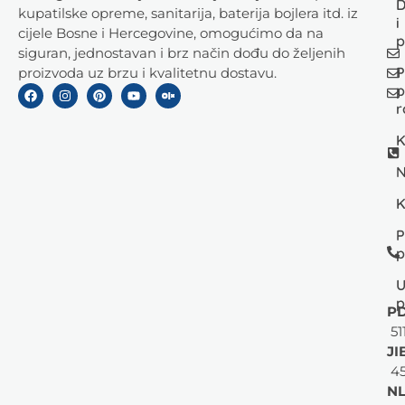
D
kupatilske opreme, sanitarija, baterija bojlera itd. iz
i
cijele Bosne i Hercegovine, omogućimo da na
p
siguran, jednostavan i brz način dođu do željenih
P
proizvoda uz brzu i kvalitetnu dostavu.
p
r
K
N
K
P
p
U
p
PD
51
JI
45
NL