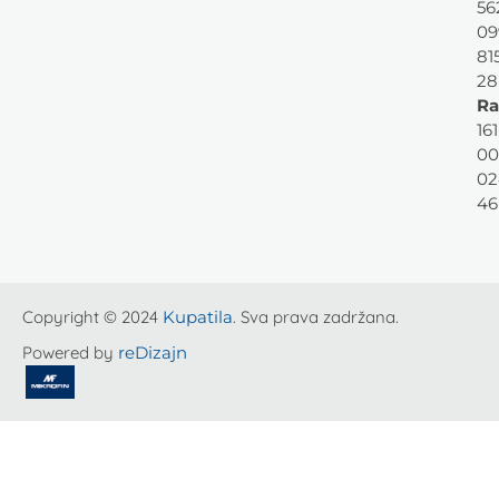
56
09
81
28
Ra
161
00
02
46
Copyright © 2024
Kupatila
. Sva prava zadržana.
Powered by
reDizajn