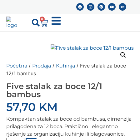
0
/
/
/ Five stalak za boce
Početna
Prodaja
Kuhinja
12/1 bambus
Five stalak za boce 12/1
bambus
57,70
KM
Kompaktan stalak za boce od bambusa, dimenzija
prilagođena za 12 boca. Praktično i elegantno
rješenje za organizaciju kuhinje ili blagovaonice.