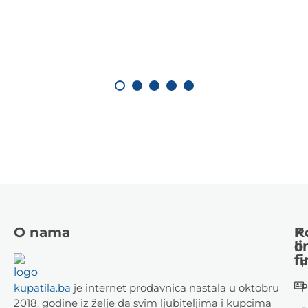
O nama
K
P
li
o
fi
P
P
kupatila.ba
je internet prodavnica nastala u oktobru
2018. godine iz želje da svim ljubiteljima i kupcima