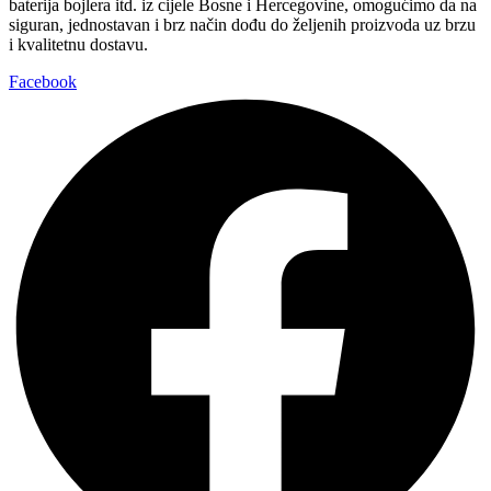
baterija bojlera itd. iz cijele Bosne i Hercegovine, omogućimo da na
siguran, jednostavan i brz način dođu do željenih proizvoda uz brzu
i kvalitetnu dostavu.
Facebook