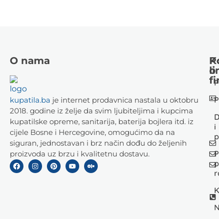
O nama
K
P
li
o
fi
P
P
kupatila.ba
je internet prodavnica nastala u oktobru
2018. godine iz želje da svim ljubiteljima i kupcima
D
kupatilske opreme, sanitarija, baterija bojlera itd. iz
i
cijele Bosne i Hercegovine, omogućimo da na
p
siguran, jednostavan i brz način dođu do željenih
P
proizvoda uz brzu i kvalitetnu dostavu.
p
r
K
N