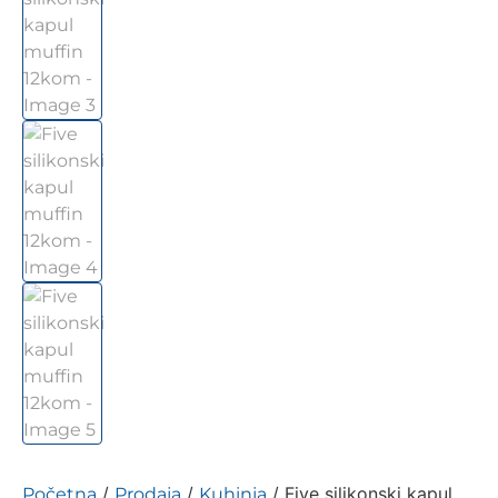
/
/
/ Five silikonski kapul
Početna
Prodaja
Kuhinja