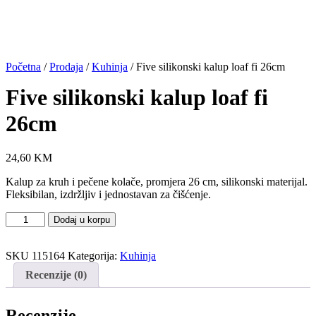
Početna
/
Prodaja
/
Kuhinja
/ Five silikonski kalup loaf fi 26cm
Five silikonski kalup loaf fi
26cm
24,60
KM
Kalup za kruh i pečene kolače, promjera 26 cm, silikonski materijal.
Fleksibilan, izdržljiv i jednostavan za čišćenje.
Five
Dodaj u korpu
silikonski
kalup
SKU
115164
Kategorija:
Kuhinja
loaf
fi
Recenzije (0)
26cm
količina
Recenzije