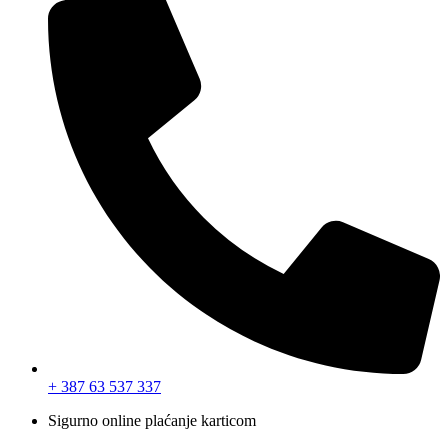
+ 387 63 537 337
Sigurno online plaćanje karticom