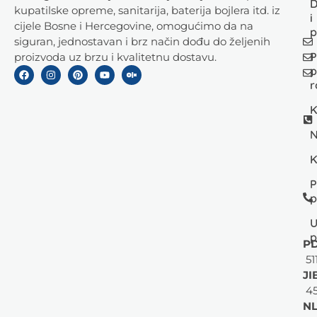
D
kupatilske opreme, sanitarija, baterija bojlera itd. iz
i
cijele Bosne i Hercegovine, omogućimo da na
p
siguran, jednostavan i brz način dođu do željenih
P
proizvoda uz brzu i kvalitetnu dostavu.
p
r
K
N
K
P
p
U
p
PD
51
JI
45
NL