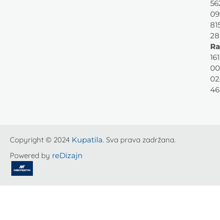
56
09
81
28
Ra
161
00
02
46
Copyright © 2024
Kupatila
. Sva prava zadržana.
Powered by
reDizajn