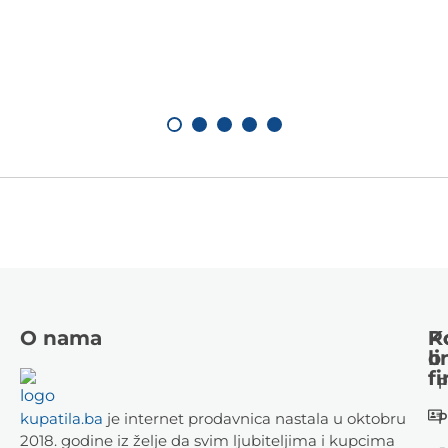
O nama
K
P
li
o
fi
P
P
kupatila.ba
je internet prodavnica nastala u oktobru
2018. godine iz želje da svim ljubiteljima i kupcima