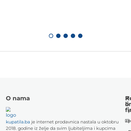
O nama
K
P
li
o
fi
P
P
kupatila.ba
je internet prodavnica nastala u oktobru
2018. godine iz želje da svim ljubiteljima i kupcima