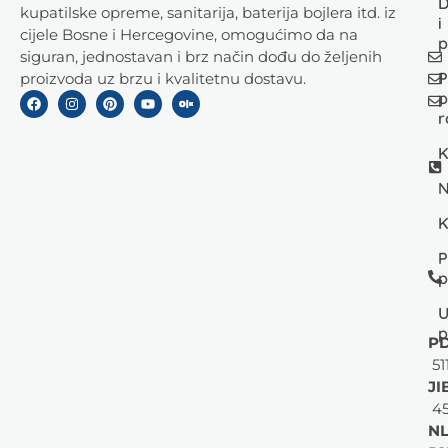
D
kupatilske opreme, sanitarija, baterija bojlera itd. iz
i
cijele Bosne i Hercegovine, omogućimo da na
p
siguran, jednostavan i brz način dođu do željenih
P
proizvoda uz brzu i kvalitetnu dostavu.
p
r
K
N
K
P
p
U
p
PD
51
JI
45
NL