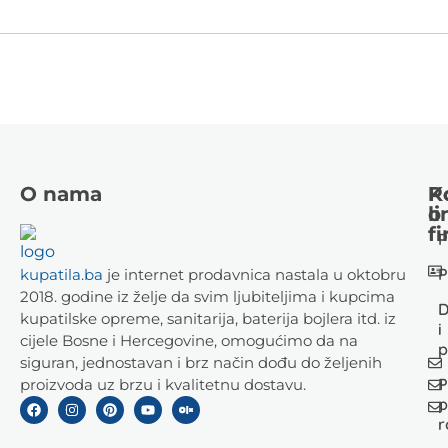
O nama
K
P
li
o
fi
P
P
kupatila.ba
je internet prodavnica nastala u oktobru
2018. godine iz želje da svim ljubiteljima i kupcima
D
kupatilske opreme, sanitarija, baterija bojlera itd. iz
i
cijele Bosne i Hercegovine, omogućimo da na
p
siguran, jednostavan i brz način dođu do željenih
P
proizvoda uz brzu i kvalitetnu dostavu.
p
r