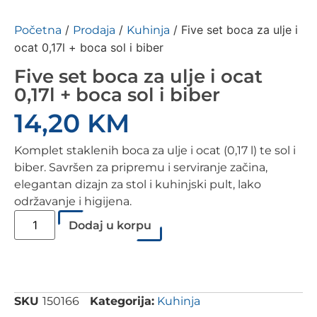
/
/
/ Five set boca za ulje i
Početna
Prodaja
Kuhinja
ocat 0,17l + boca sol i biber
Five set boca za ulje i ocat
0,17l + boca sol i biber
14,20
KM
Komplet staklenih boca za ulje i ocat (0,17 l) te sol i
biber. Savršen za pripremu i serviranje začina,
elegantan dizajn za stol i kuhinjski pult, lako
održavanje i higijena.
Dodaj u korpu
SKU
150166
Kategorija:
Kuhinja