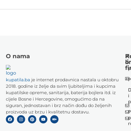
O nama
K
P
li
o
fi
P
P
kupatila.ba
je internet prodavnica nastala u oktobru
2018. godine iz želje da svim ljubiteljima i kupcima
D
kupatilske opreme, sanitarija, baterija bojlera itd. iz
i
cijele Bosne i Hercegovine, omogućimo da na
p
siguran, jednostavan i brz način dođu do željenih
P
proizvoda uz brzu i kvalitetnu dostavu.
p
r