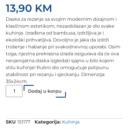
13,90
KM
Daska za rezanje sa svojim modernim dizajnom i
klasičnom estetikom, nezaobilazan je dio svake
kuhinje. Izrađena od bambusa, izdržljiva je i
ekološki prihvatljiva. Dovoljno je jaka da izdrži
trošenje i habanje pri svakodnevnoj uporabi. Osim
toga, njezina prekrasna izrada osigurava da će ova
nevjerojatna daska izgledati sjajno u bilo kojem
stilu kuhinje! Rubni dio omogućuje potpunu
stabilnost pri rezanju i sjeckanju. Dimenzija:
35x24cm.
Dodaj u korpu
SKU
151177
Kategorija:
Kuhinja