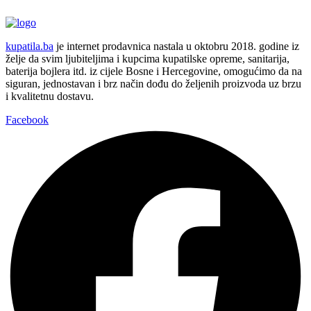
kupatila.ba
je internet prodavnica nastala u oktobru 2018. godine iz
želje da svim ljubiteljima i kupcima kupatilske opreme, sanitarija,
baterija bojlera itd. iz cijele Bosne i Hercegovine, omogućimo da na
siguran, jednostavan i brz način dođu do željenih proizvoda uz brzu
i kvalitetnu dostavu.
Facebook