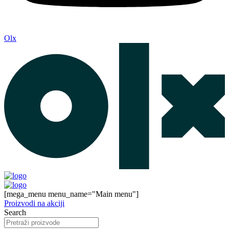
Olx
[mega_menu menu_name="Main menu"]
Proizvodi na akciji
Search