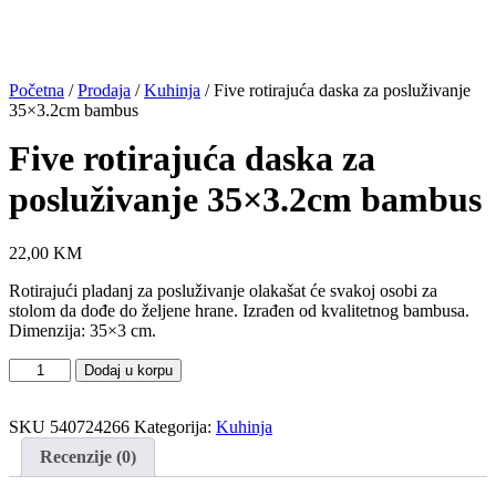
Početna
/
Prodaja
/
Kuhinja
/ Five rotirajuća daska za posluživanje
35×3.2cm bambus
Five rotirajuća daska za
posluživanje 35×3.2cm bambus
22,00
KM
Rotirajući pladanj za posluživanje olakašat će svakoj osobi za
stolom da dođe do željene hrane. Izrađen od kvalitetnog bambusa.
Dimenzija: 35×3 cm.
Five
Dodaj u korpu
rotirajuća
daska
za
SKU
540724266
Kategorija:
Kuhinja
posluživanje
Recenzije (0)
35x3.2cm
bambus