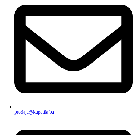
prodaja@kupatila.ba