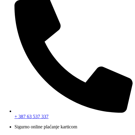
+ 387 63 537 337
Sigurno online plaćanje karticom