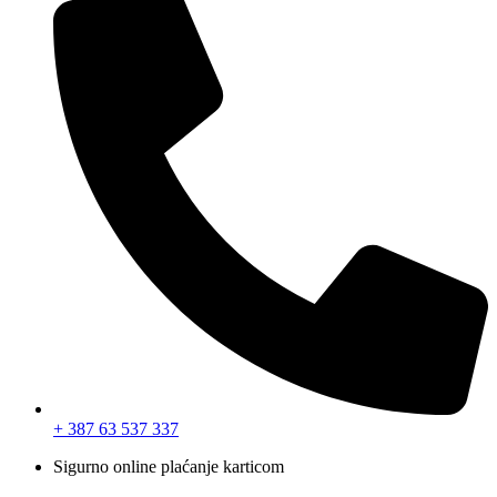
+ 387 63 537 337
Sigurno online plaćanje karticom