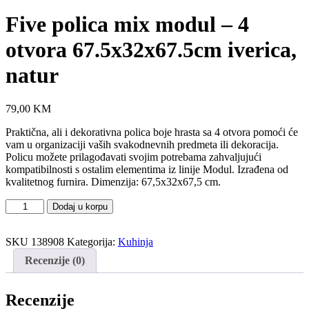
Five polica mix modul – 4
otvora 67.5x32x67.5cm iverica,
natur
79,00
KM
Praktična, ali i dekorativna polica boje hrasta sa 4 otvora pomoći će
vam u organizaciji vaših svakodnevnih predmeta ili dekoracija.
Policu možete prilagođavati svojim potrebama zahvaljujući
kompatibilnosti s ostalim elementima iz linije Modul. Izrađena od
kvalitetnog furnira. Dimenzija: 67,5x32x67,5 cm.
Five
Dodaj u korpu
polica
mix
modul
SKU
138908
Kategorija:
Kuhinja
-
Recenzije (0)
4
otvora
67.5x32x67.5cm
Recenzije
iverica,