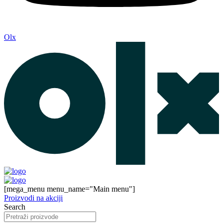
Olx
[mega_menu menu_name="Main menu"]
Proizvodi na akciji
Search