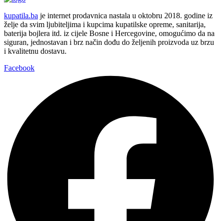
kupatila.ba
je internet prodavnica nastala u oktobru 2018. godine iz
želje da svim ljubiteljima i kupcima kupatilske opreme, sanitarija,
baterija bojlera itd. iz cijele Bosne i Hercegovine, omogućimo da na
siguran, jednostavan i brz način dođu do željenih proizvoda uz brzu
i kvalitetnu dostavu.
Facebook