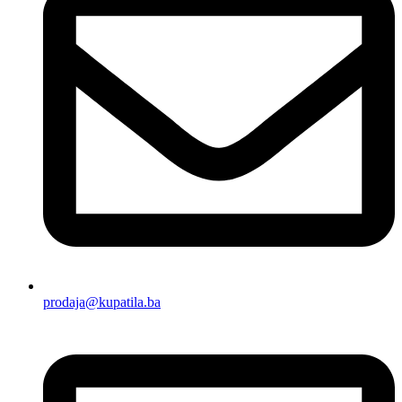
prodaja@kupatila.ba