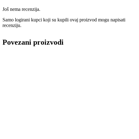
natur
količina
Još nema recenzija.
Samo logirani kupci koji su kupili ovaj proizvod mogu napisati
recenziju.
Povezani proizvodi