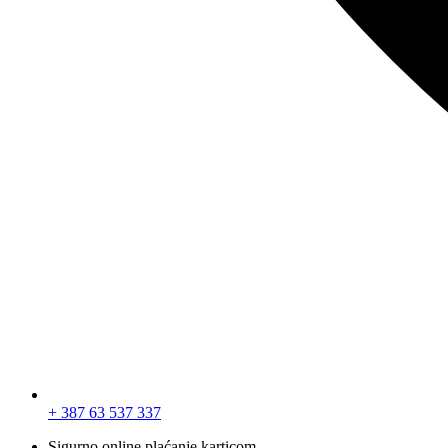
+ 387 63 537 337
Sigurno online plaćanje karticom