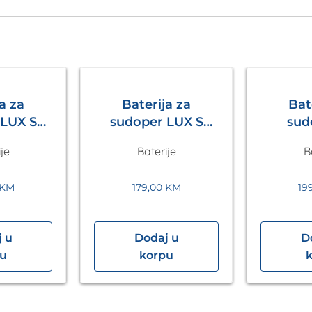
a za
Baterija za
Bat
sudoper LUX S
sud
Siva
Crna Metalac
izvlač
je
Baterije
B
lac
Bež
KM
179,00
KM
19
 u
Dodaj u
D
pu
korpu