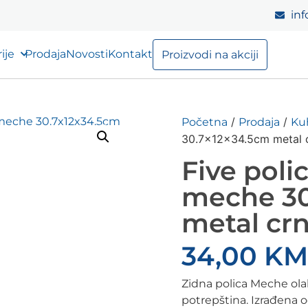
inf
ije
Prodaja
Novosti
Kontakt
Proizvodi na akciji
/
/
Početna
Prodaja
Ku
30.7x12x34.5cm metal 
Five poli
meche 30
metal cr
34,00
KM
Zidna polica Meche olak
potrepština. Izrađena od