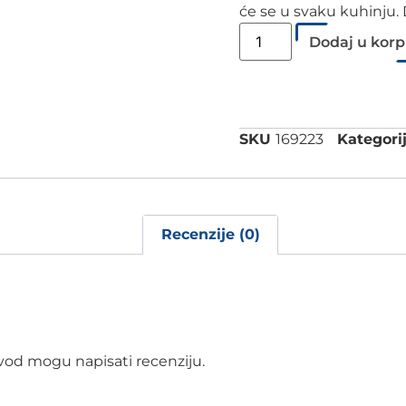
će se u svaku kuhinju. 
Dodaj u kor
SKU
169223
Kategorij
Recenzije (0)
izvod mogu napisati recenziju.