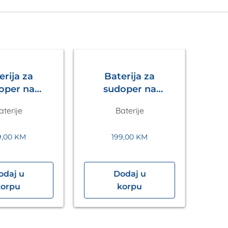
erija za
Baterija za
oper na
sudoper na
enje LUX S
izvlačenje LUX S
aterije
Baterije
 Metalac
Tamno Siva
Metalac
9,00
KM
199,00
KM
odaj u
Dodaj u
korpu
korpu
izv
C