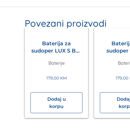
Povezani proizvodi
Baterija za
Baterij
sudoper LUX S Bež
sudoper LUX S
Metalac
Tamno 
Baterije
Bateri
Meta
179,00
KM
179,00
Dodaj u
Dodaj
psula
korpu
kor
rni,