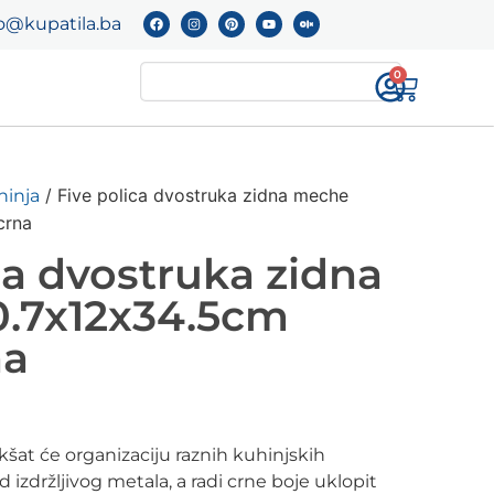
o@kupatila.ba
0
/ Five polica dvostruka zidna meche
hinja
crna
ca dvostruka zidna
.7x12x34.5cm
na
šat će organizaciju raznih kuhinjskih
 izdržljivog metala, a radi crne boje uklopit