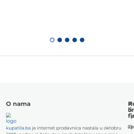
O nama
K
P
li
o
fi
P
P
kupatila.ba
je internet prodavnica nastala u oktobru