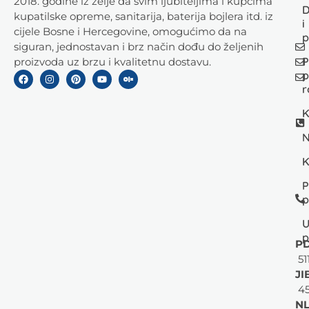
2018. godine iz želje da svim ljubiteljima i kupcima
D
kupatilske opreme, sanitarija, baterija bojlera itd. iz
i
cijele Bosne i Hercegovine, omogućimo da na
p
siguran, jednostavan i brz način dođu do željenih
P
proizvoda uz brzu i kvalitetnu dostavu.
p
r
K
N
K
P
p
U
p
PD
51
JI
45
NL