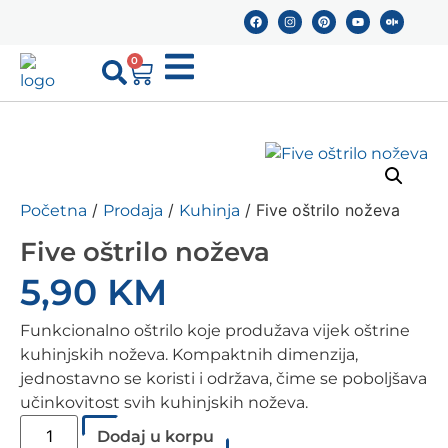
0
/
/
/ Five oštrilo noževa
Početna
Prodaja
Kuhinja
Five oštrilo noževa
5,90
KM
Funkcionalno oštrilo koje produžava vijek oštrine
kuhinjskih noževa. Kompaktnih dimenzija,
jednostavno se koristi i održava, čime se poboljšava
učinkovitost svih kuhinjskih noževa.
Dodaj u korpu