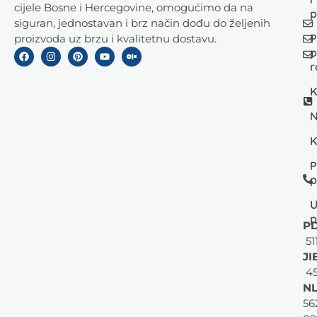
cijele Bosne i Hercegovine, omogućimo da na
p
siguran, jednostavan i brz način dođu do željenih
P
proizvoda uz brzu i kvalitetnu dostavu.
p
r
K
N
K
P
p
U
p
PD
51
JI
45
NL
56