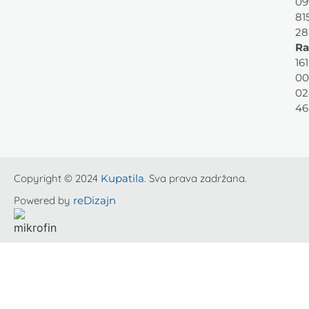
09
81
28
Ra
161
00
02
46
Copyright © 2024
Kupatila
. Sva prava zadržana.
Powered by
reDizajn