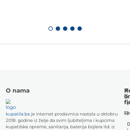
O nama
K
P
li
o
fi
P
P
kupatila.ba
je internet prodavnica nastala u oktobru
2018. godine iz želje da svim ljubiteljima i kupcima
D
kupatilske opreme, sanitarija, baterija bojlera itd. iz
i