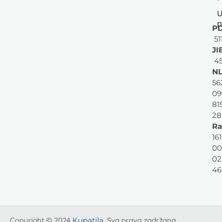
U
p
PD
51
JI
45
NL
56
09
81
28
Ra
161
00
02
46
Copyright © 2024
Kupatila
. Sva prava zadržana.