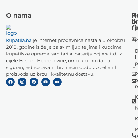
O nama
K
P
li
o
fi
P
P
kupatila.ba
je internet prodavnica nastala u oktobru
2018. godine iz želje da svim ljubiteljima i kupcima
D
kupatilske opreme, sanitarija, baterija bojlera itd. iz
i
cijele Bosne i Hercegovine, omogućimo da na
p
siguran, jednostavan i brz način dođu do željenih
P
proizvoda uz brzu i kvalitetnu dostavu.
p
r
K
N
K
P
p