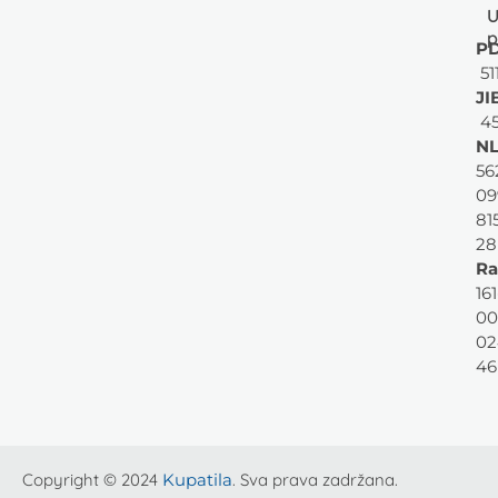
U
p
PD
51
JI
45
NL
56
09
81
28
Ra
161
00
02
46
Copyright © 2024
Kupatila
. Sva prava zadržana.