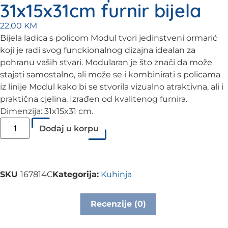
31x15x31cm furnir bijela
22,00
KM
Bijela ladica s policom Modul tvori jedinstveni ormarić
koji je radi svog funckionalnog dizajna idealan za
pohranu vaših stvari. Modularan je što znači da može
stajati samostalno, ali može se i kombinirati s policama
iz linije Modul kako bi se stvorila vizualno atraktivna, ali i
praktična cjelina. Izrađen od kvalitenog furnira.
Dimenzija: 31x15x31 cm.
Dodaj u korpu
SKU
167814C
Kategorija:
Kuhinja
Recenzije (0)