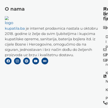
O nama
K
P
li
o
fi
P
P
kupatila.ba
je internet prodavnica nastala u oktobru
2018. godine iz želje da svim ljubiteljima i kupcima
D
kupatilske opreme, sanitarija, baterija bojlera itd. iz
i
cijele Bosne i Hercegovine, omogućimo da na
p
siguran, jednostavan i brz način dođu do željenih
P
proizvoda uz brzu i kvalitetnu dostavu.
p
r
K
N
K
P
p