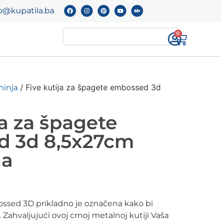
o@kupatila.ba
0
/ Five kutija za špagete embossed 3d
hinja
ja za špagete
 3d 8,5x27cm
na
ossed 3D prikladno je označena kako bi
j. Zahvaljujući ovoj crnoj metalnoj kutiji Vaša