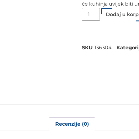
će kuhinja uvijek biti 
Dodaj u kor
SKU
136304
Kategori
Recenzije (0)