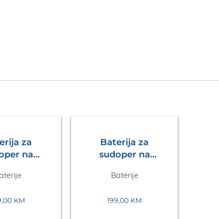
erija za
Baterija za
oper na
sudoper na
enje LUX S
izvlačenje LUX S
aterije
Baterije
 Metalac
Tamno Siva
Metalac
9,00
KM
199,00
KM