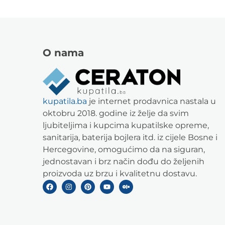
O nama
kupatila.ba
je internet prodavnica nastala u
oktobru 2018. godine iz želje da svim
ljubiteljima i kupcima kupatilske opreme,
sanitarija, baterija bojlera itd. iz cijele Bosne i
Hercegovine, omogućimo da na siguran,
jednostavan i brz način dođu do željenih
proizvoda uz brzu i kvalitetnu dostavu.