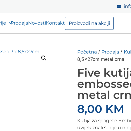
inf
ije
Prodaja
Novosti
Kontakt
Proizvodi na akciji
/
/
Početna
Prodaja
Ku
8,5x27cm metal crna
Five kuti
embossed
metal cr
8,00
KM
Kutija za špagete Emb
uvijek znali što je u njo