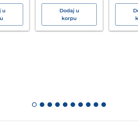
 u
Dodaj u
D
pu
korpu