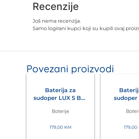
Recenzije
Još nema recenzija.
Samo logirani kupci koji su kupili ovaj pro
Povezani proizvodi
Baterija za
Baterij
sudoper LUX S Bež
sudoper LUX S
Metalac
Tamno 
Baterije
Bateri
Meta
179,00
KM
179,00