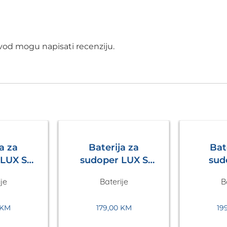
izvod mogu napisati recenziju.
a za
Baterija za
Bat
sudoper LUX S
sud
Siva
Crna Metalac
izvlač
je
Baterije
B
lac
Bež
KM
179,00
KM
19