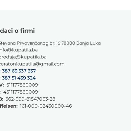
daci o firmi
Stevana Prvovenčanog br. 16 78000 Banja Luka
info@kupatila.ba
prodaja@kupatila.ba
ceratonkupatila@gmail.com
+ 387 63 537 337
+ 387 51 439 324
V:
511177860009
:
4511177860009
B:
562-099-81547063-28
ffeisen:
161-000-02430000-46