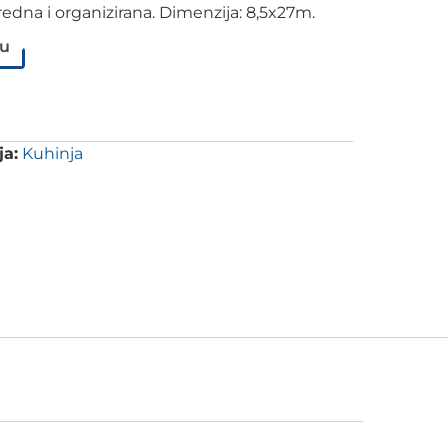
uredna i organizirana. Dimenzija: 8,5x27m.
pu
ja:
Kuhinja