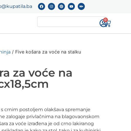
o@kupatila.ba
0
/ Five košara za voće na stalku
hinja
ra za voće na
8cx18,5cm
 s crnim postoljem olakšava spremanje
jene zalogaje privlačnima na blagovaonskom
šara za voće izrađena je od crno lakiranog
rikladan je kako za stol, tako i za kuhinjski