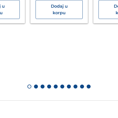
 u
Dodaj u
D
pu
korpu