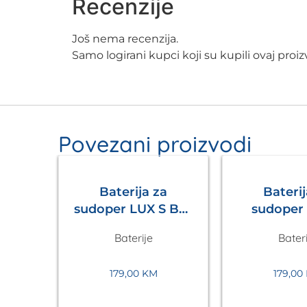
Recenzije
Još nema recenzija.
Samo logirani kupci koji su kupili ovaj pro
Povezani proizvodi
Baterija za
Baterij
sudoper LUX S Bež
sudoper LUX S
Metalac
Tamno 
Baterije
Bateri
Meta
179,00
KM
179,00