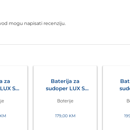
izvod mogu napisati recenziju.
a za
Baterija za
Bat
sudoper LUX S
sud
Siva
Crna Metalac
izvlač
je
Baterije
B
lac
Bež
KM
179,00
KM
19