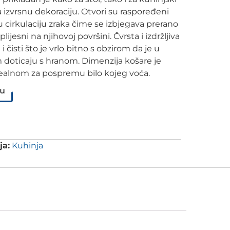
a izvrsnu dekoraciju. Otvori su raspoređeni
 cirkulaciju zraka čime se izbjegava prerano
plijesni na njihovoj površini. Čvrsta i izdržljiva
 čisti što je vrlo bitno s obzirom da je u
doticaju s hranom. Dimenzija košare je
idealnom za pospremu bilo kojeg voća.
pu
ja:
Kuhinja