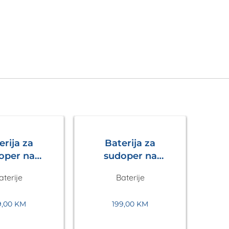
erija za
Baterija za
oper na
sudoper na
enje LUX S
izvlačenje LUX S
aterije
Baterije
 Metalac
Tamno Siva
Metalac
9,00
KM
199,00
KM