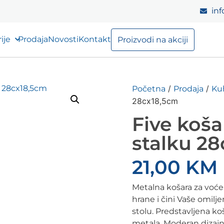
inf
ije
Prodaja
Novosti
Kontakt
Proizvodi na akciji
/
/
Početna
Prodaja
Ku
28cx18,5cm
Five koša
stalku 2
21,00
KM
Metalna košara za voće
hrane i čini Vaše omil
stolu. Predstavljena ko
metala. Moderan dizajn p