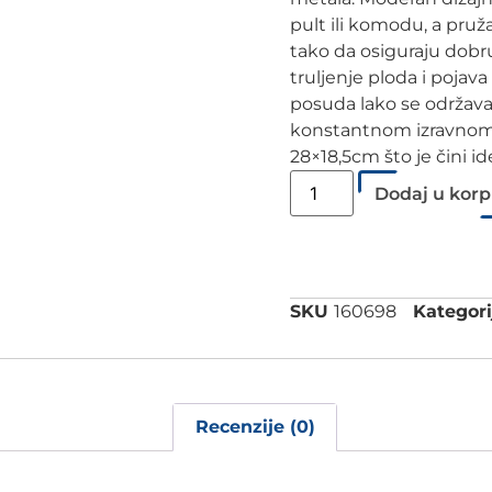
pult ili komodu, a pruž
tako da osiguraju dobru
truljenje ploda i pojava 
posuda lako se održava i
konstantnom izravnom 
28×18,5cm što je čini 
Dodaj u kor
SKU
160698
Kategori
Recenzije (0)