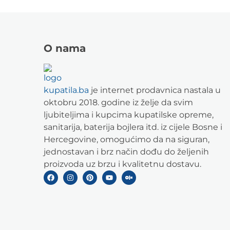
O nama
kupatila.ba
je internet prodavnica nastala u
oktobru 2018. godine iz želje da svim
ljubiteljima i kupcima kupatilske opreme,
sanitarija, baterija bojlera itd. iz cijele Bosne i
Hercegovine, omogućimo da na siguran,
jednostavan i brz način dođu do željenih
proizvoda uz brzu i kvalitetnu dostavu.