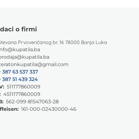
daci o firmi
Stevana Prvovenčanog br. 16 78000 Banja Luka
info@kupatila.ba
prodaja@kupatila.ba
ceratonkupatila@gmail.com
+ 387 63 537 337
+ 387 51 439 324
V:
511177860009
:
4511177860009
B:
562-099-81547063-28
ffeisen:
161-000-02430000-46