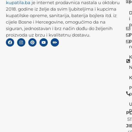
P
kupatila.ba
je internet prodavnica nastala u oktobru
2018. godine iz želje da svim ljubiteljima i kupcima
D
kupatilske opreme, sanitarija, baterija bojlera itd. iz
i
cijele Bosne i Hercegovine, omogućimo da na
p
siguran, jednostavan i brz način dođu do željenih
P
proizvoda uz brzu i kvalitetnu dostavu.
p
r
K
N
K
P
p
U
p
PD
51
JI