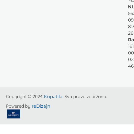
45
NL
56
09
81
28
Ra
161
00
02
46
Copyright © 2024
Kupatila
. Sva prava zadržana.
Powered by
reDizajn