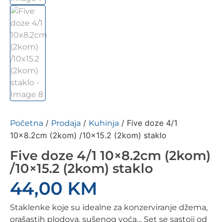
/
/
/ Five doze 4/1
Početna
Prodaja
Kuhinja
10×8.2cm (2kom) /10×15.2 (2kom) staklo
Five doze 4/1 10×8.2cm (2kom)
/10×15.2 (2kom) staklo
44,00
KM
Staklenke koje su idealne za konzerviranje džema,
orašastih plodova, sušenog voća… Set se sastoji od