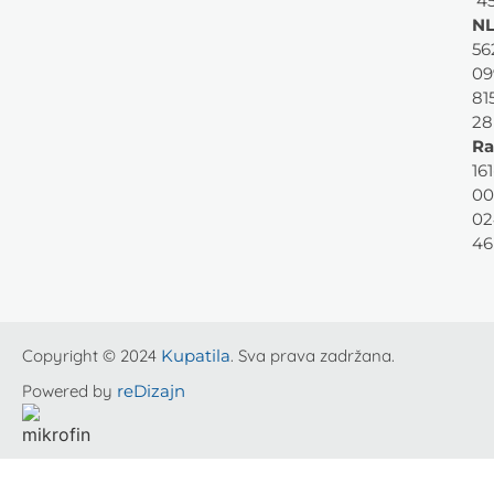
45
NL
56
09
81
28
Ra
161
00
02
46
Copyright © 2024
Kupatila
. Sva prava zadržana.
Powered by
reDizajn