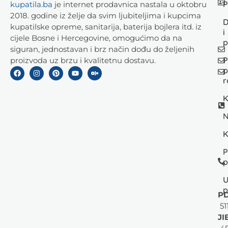
P
kupatila.ba
je internet prodavnica nastala u oktobru
2018. godine iz želje da svim ljubiteljima i kupcima
D
kupatilske opreme, sanitarija, baterija bojlera itd. iz
i
cijele Bosne i Hercegovine, omogućimo da na
p
siguran, jednostavan i brz način dođu do željenih
P
proizvoda uz brzu i kvalitetnu dostavu.
p
r
K
N
K
P
p
U
p
PD
51
JI