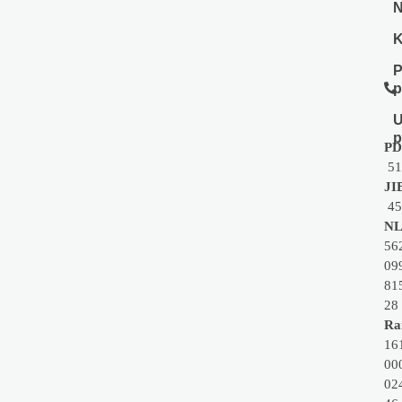
N
K
P
p
U
p
PD
51
JI
45
NL
56
09
81
28
Rai
16
00
02