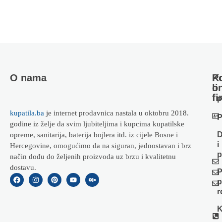
O nama
Ko
P
li
o
fi
P
kupatila.ba
je internet prodavnica nastala u oktobru 2018.
P
godine iz želje da svim ljubiteljima i kupcima kupatilske
D
opreme, sanitarija, baterija bojlera itd. iz cijele Bosne i
i
Hercegovine, omogućimo da na siguran, jednostavan i brz
p
način dođu do željenih proizvoda uz brzu i kvalitetnu
dostavu.
P
p
r
K