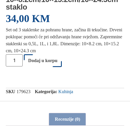
staklo
34,00
KM
Set od 3 staklenke za pohranu hrane, začina ili tekućine. Drveni
poklopac pomoći će pri održavanju hrane svježom. Zapremnine
staklenki su 0,5L, 1L, i 1,8L. Dimenzije: 10×8.2 cm, 10×15.2
cm, 10×24.3 cm
Dodaj u korpu
SKU
179623
Kategorija:
Kuhinja
Recenzije (0)