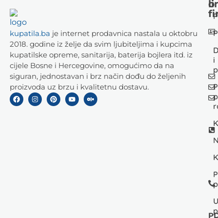
li
o
fi
P
P
kupatila.ba
je internet prodavnica nastala u oktobru
2018. godine iz želje da svim ljubiteljima i kupcima
D
kupatilske opreme, sanitarija, baterija bojlera itd. iz
i
cijele Bosne i Hercegovine, omogućimo da na
p
siguran, jednostavan i brz način dođu do željenih
P
proizvoda uz brzu i kvalitetnu dostavu.
p
r
K
N
K
P
p
U
p
PD