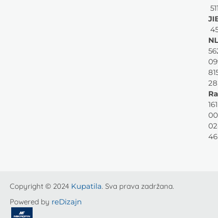
51
JI
45
NL
56
09
81
28
Ra
161
00
02
46
Copyright © 2024
Kupatila
. Sva prava zadržana.
Powered by
reDizajn