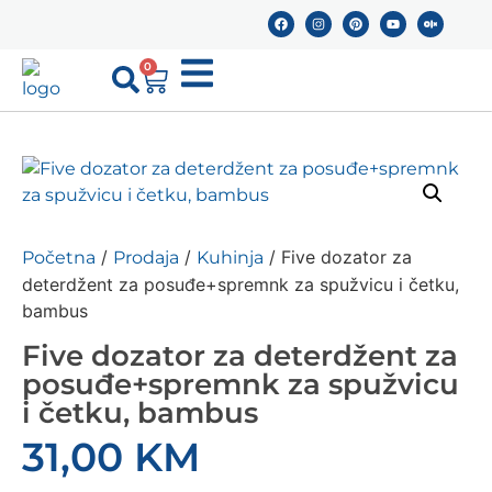
0
/
/
/ Five dozator za
Početna
Prodaja
Kuhinja
deterdžent za posuđe+spremnk za spužvicu i četku,
bambus
Five dozator za deterdžent za
posuđe+spremnk za spužvicu
i četku, bambus
31,00
KM