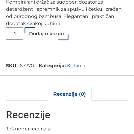
Kombinirani držač za sudoper: dozator za
deterdžent i spremnik za spužvu i četku, izrađen
od prirodnog bambusa. Elegantan i praktičan
dodatak svakoj kuhinji.
Dodaj u korpu
SKU
167770
Kategorija:
Kuhinja
Recenzije (0)
Recenzije
Još nema recenzija.