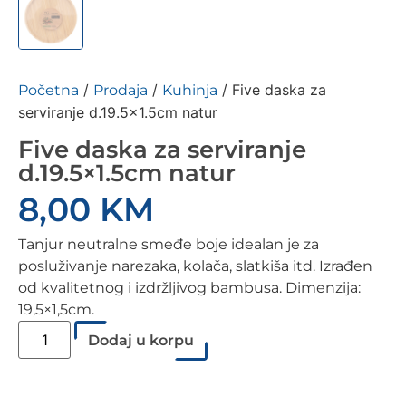
/
/
/ Five daska za
Početna
Prodaja
Kuhinja
serviranje d.19.5×1.5cm natur
Five daska za serviranje
d.19.5×1.5cm natur
8,00
KM
Tanjur neutralne smeđe boje idealan je za
posluživanje narezaka, kolača, slatkiša itd. Izrađen
od kvalitetnog i izdržljivog bambusa. Dimenzija:
19,5×1,5cm.
Dodaj u korpu