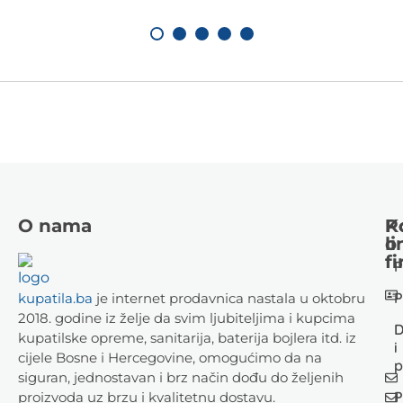
O nama
K
P
li
o
fi
P
P
kupatila.ba
je internet prodavnica nastala u oktobru
2018. godine iz želje da svim ljubiteljima i kupcima
D
kupatilske opreme, sanitarija, baterija bojlera itd. iz
i
cijele Bosne i Hercegovine, omogućimo da na
p
siguran, jednostavan i brz način dođu do željenih
P
proizvoda uz brzu i kvalitetnu dostavu.