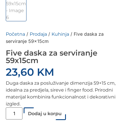
/
/
/ Five daska za
Početna
Prodaja
Kuhinja
serviranje 59x15cm
Five daska za serviranje
59x15cm
23,60
KM
Duga daska za posluživanje dimenzija 59×15 cm,
idealna za predjela, sireve i finger food. Prirodni
materijal kombinira funkcionalnost i dekorativni
izgled.
Dodaj u korpu