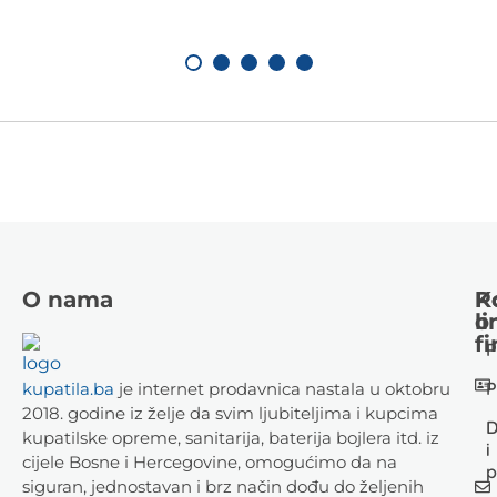
O nama
K
P
li
o
fi
P
P
kupatila.ba
je internet prodavnica nastala u oktobru
2018. godine iz želje da svim ljubiteljima i kupcima
D
kupatilske opreme, sanitarija, baterija bojlera itd. iz
i
cijele Bosne i Hercegovine, omogućimo da na
p
siguran, jednostavan i brz način dođu do željenih