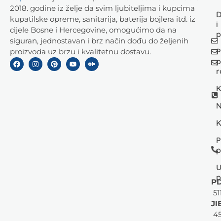
2018. godine iz želje da svim ljubiteljima i kupcima
D
kupatilske opreme, sanitarija, baterija bojlera itd. iz
i
cijele Bosne i Hercegovine, omogućimo da na
p
siguran, jednostavan i brz način dođu do željenih
P
proizvoda uz brzu i kvalitetnu dostavu.
p
r
K
N
K
P
p
U
p
PD
51
JI
45