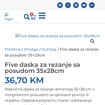
0
/
/
/ Five daska za rezanje
Početna
Prodaja
Kuhinja
sa posudom 35x28cm
Five daska za rezanje sa
posudom 35x28cm
36,70
KM
Praktična daska za rezanje dimenzija 35×28 cm s
integriranom posudom za sjeckano povrće ili
otpatke. Olakšava pripremu hrane i održavanje