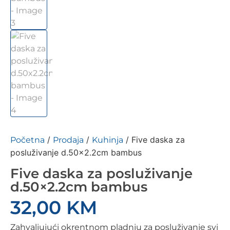
/
/
/ Five daska za
Početna
Prodaja
Kuhinja
posluživanje d.50×2.2cm bambus
Five daska za posluživanje
d.50×2.2cm bambus
32,00
KM
Zahvaljujući okrentnom pladnju za posluživanje svi