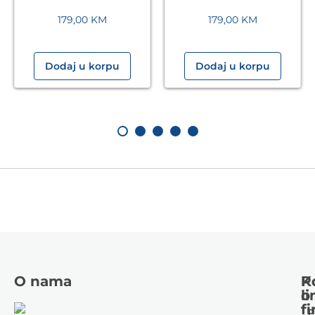
179,00
KM
179,00
KM
Dodaj u korpu
Dodaj u korpu
O nama
K
P
li
o
fi
P