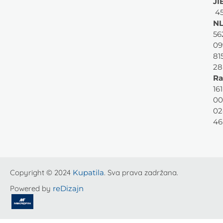
JI
45
NL
56
09
81
28
Ra
161
00
02
46
Copyright © 2024
Kupatila
. Sva prava zadržana.
Powered by
reDizajn