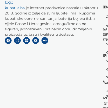
P
kupatila.ba
je internet prodavnica nastala u oktobru
2018. godine iz želje da svim ljubiteljima i kupcima
D
kupatilske opreme, sanitarija, baterija bojlera itd. iz
i
cijele Bosne i Hercegovine, omogućimo da na
p
siguran, jednostavan i brz način dođu do željenih
P
proizvoda uz brzu i kvalitetnu dostavu.
p
r
K
N
K
P
p
U
p
PD
51