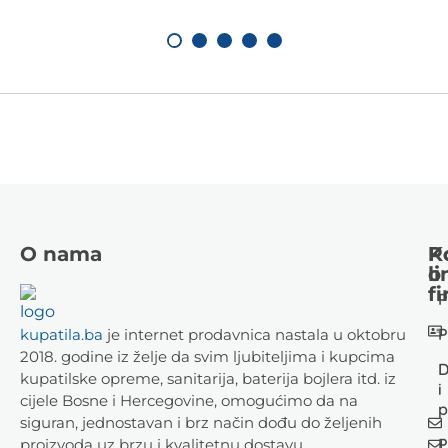
O nama
K
P
li
o
fi
P
P
kupatila.ba
je internet prodavnica nastala u oktobru
2018. godine iz želje da svim ljubiteljima i kupcima
D
kupatilske opreme, sanitarija, baterija bojlera itd. iz
i
cijele Bosne i Hercegovine, omogućimo da na
p
siguran, jednostavan i brz način dođu do željenih
P
proizvoda uz brzu i kvalitetnu dostavu.