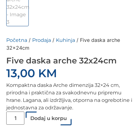
/
/
/ Five daska arche
Početna
Prodaja
Kuhinja
32x24cm
Five daska arche 32x24cm
13,00
KM
Kompaktna daska Arche dimenzija 32×24 cm,
prirodna i praktična za svakodnevnu pripremu
hrane. Lagana, ali izdržljiva, otporna na ogrebotine i
jednostavna za održavanje.
Dodaj u korpu