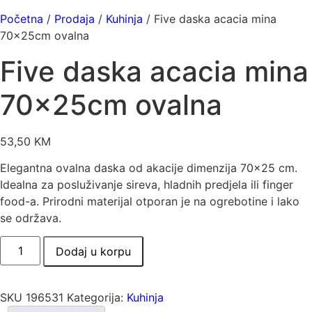
Početna
/
Prodaja
/
Kuhinja
/ Five daska acacia mina
70x25cm ovalna
Five daska acacia mina
70x25cm ovalna
53,50
KM
Elegantna ovalna daska od akacije dimenzija 70×25 cm.
Idealna za posluživanje sireva, hladnih predjela ili finger
food-a. Prirodni materijal otporan je na ogrebotine i lako
se održava.
Five
Dodaj u korpu
daska
acacia
mina
70x25cm
ovalna
SKU
196531
Kategorija:
Kuhinja
količina