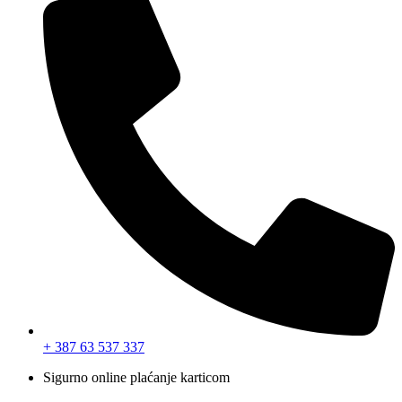
+ 387 63 537 337
Sigurno online plaćanje karticom