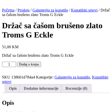
Početna
/
Prodaja
/
Galanterija za kupatilo
/
Kupatilski setovi
/ Držač
sa čašom brušeno zlato Troms G Eckle
Držač sa čašom brušeno zlato
Troms G Eckle
51,00
KM
Držač sa čašom brušeno zlato Troms G Eckle
Držač
Dodaj u korpu
sa
čašom
SKU
138b61d784a4
Kategorije:
Galanterija za kupatilo
,
Kupatilski
brušeno
setovi
zlato
Troms
Opis
Dodatne informacije
Recenzije (0)
G
Eckle
količina
Opis