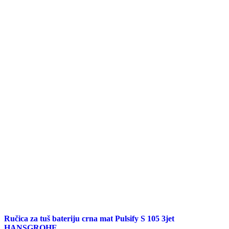
Ručica za tuš bateriju crna mat Pulsify S 105 3jet
HANSGROHE