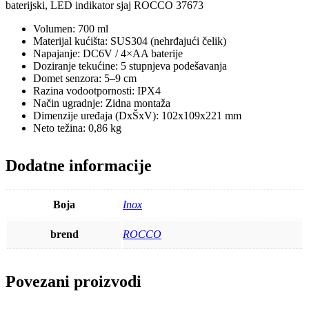
baterijski, LED indikator sjaj ROCCO 37673
ROCCO
količina
Volumen: 700 ml
Materijal kućišta: SUS304 (nehrđajući čelik)
Napajanje: DC6V / 4×AA baterije
Doziranje tekućine: 5 stupnjeva podešavanja
Domet senzora: 5–9 cm
Razina vodootpornosti: IPX4
Način ugradnje: Zidna montaža
Dimenzije uređaja (DxŠxV): 102x109x221 mm
Neto težina: 0,86 kg
Dodatne informacije
Boja
Inox
brend
ROCCO
Povezani proizvodi