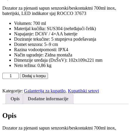
Dozator za pjenasti sapun senzorski/beskontaktni 700ml inox,
baterijski, LED indikator sjaj ROCCO 37673
Volumen: 700 ml
Materijal kućišta: SUS304 (nehrđajući čelik)
Napajanje: DC6V / 4×AA baterije
Doziranje tekućine: 5 stupnjeva podešavanja
Domet senzora: 5–9 cm
Razina vodootpornosti: IPX4
Način ugradnje: Zidna montaža
Dimenzije uređaja (DxŠxV): 102x109x221 mm
Neto težina: 0,86 kg
Dozator
Dodaj u korpu
za
pjenasti
Kategorije:
Galanterija za kupatilo
,
Kupatilski setovi
sapun
senzorski/beskontaktni
Opis
Dodatne informacije
700ml
inox,
baterijski,
Opis
LED
indikator
Dozator za pjenasti sapun senzorski/beskontaktni 700ml inox,
sjaj