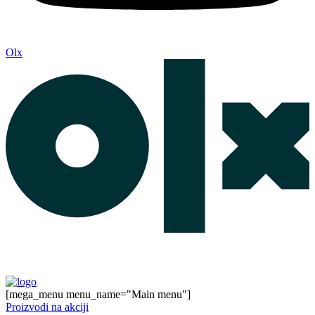
Olx
[mega_menu menu_name="Main menu"]
Proizvodi na akciji