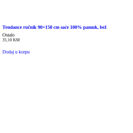
Tendance ručnik 90×150 cm saće 100% pamuk, bež
Ostalo
35,10
KM
Dodaj u korpu