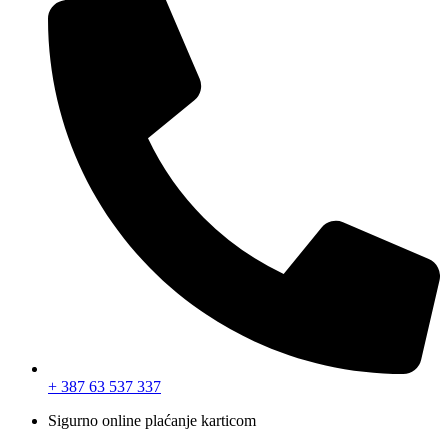
+ 387 63 537 337
Sigurno online plaćanje karticom