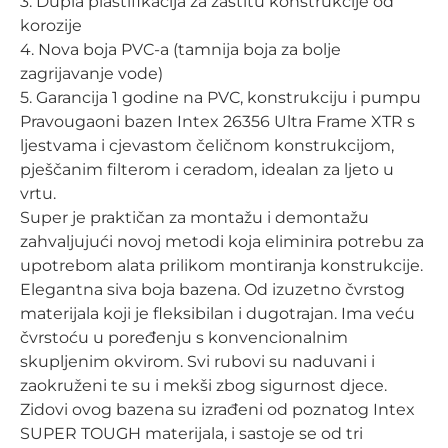
3. Dupla plastifikacija za zaštitu konstrukcije od
korozije
4. Nova boja PVC-a (tamnija boja za bolje
zagrijavanje vode)
5. Garancija 1 godine na PVC, konstrukciju i pumpu
Pravougaoni bazen Intex 26356 Ultra Frame XTR s
ljestvama i cjevastom čeličnom konstrukcijom,
pješčanim filterom i ceradom, idealan za ljeto u
vrtu.
Super je praktičan za montažu i demontažu
zahvaljujući novoj metodi koja eliminira potrebu za
upotrebom alata prilikom montiranja konstrukcije.
Elegantna siva boja bazena. Od izuzetno čvrstog
materijala koji je fleksibilan i dugotrajan. Ima veću
čvrstoću u poređenju s konvencionalnim
skupljenim okvirom. Svi rubovi su naduvani i
zaokruženi te su i mekši zbog sigurnost djece.
Zidovi ovog bazena su izrađeni od poznatog Intex
SUPER TOUGH materijala, i sastoje se od tri