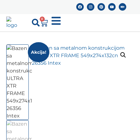
0
Akcija!