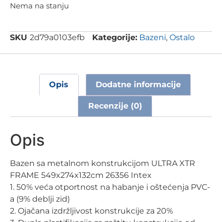
Nema na stanju
SKU
2d79a0103efb
Kategorije:
Bazeni
,
Ostalo
Opis
Dodatne informacije
Recenzije (0)
Opis
Bazen sa metalnom konstrukcijom ULTRA XTR
FRAME 549x274x132cm 26356 Intex
1. 50% veća otportnost na habanje i oštećenja PVC-
a (9% deblji zid)
2. Ojačana izdržljivost konstrukcije za 20%