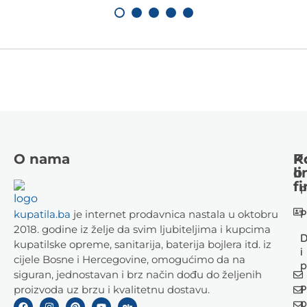
O nama
K
P
li
o
fi
P
P
kupatila.ba
je internet prodavnica nastala u oktobru
2018. godine iz želje da svim ljubiteljima i kupcima
D
kupatilske opreme, sanitarija, baterija bojlera itd. iz
i
cijele Bosne i Hercegovine, omogućimo da na
p
siguran, jednostavan i brz način dođu do željenih
P
proizvoda uz brzu i kvalitetnu dostavu.
p