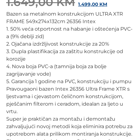
1.649,00
KM
1.499,00
KM
Bazen sa metalnom konstrukcijom ULTRA XTR
FRAME 549x274x132cm 26356 Intex
1. 50% veća otportnost na habanje i oštećenja PVC-
a (9% deblji zid)
2. Ojačana izdržljivost konstrukcije za 20%
3. Dupla plastifikacija za zaštitu konstrukcije od
korozije
4. Nova boja PVC-a (tamnija boja za bolje
zagrijavanje vode)
5. Garancija 1 godine na PVC, konstrukciju i pumpu
Pravougaoni bazen Intex 26356 Ultra Frame XTR s
ljestvama i cjevastom čeličnom konstrukcijom,
pješčanim filterom i ceradom, idealan za ljeto u
vrtu.
Super je praktičan za montažu i demontažu
zahvaljujući novoj metodi koja eliminira potrebu za
upotrebom alata prilikom montiranja konstrukcije.