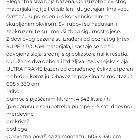
Elegantna siva boja bazena. Od izuzetno čvrstog
materijala koji je fleksibilan i dugotrajan. Ima veću
čvrstoću u poređenju s konvencionalnim
skupljenim okvirom. Svi rubovi su naduvani i
zaokruženi te su i mekši zbog sigurnost djece.
Zidovi ovog bazena su izrađeni od poznatog Intex
SUPER TOUGH materijala, i sastoje se od tri
odvojena sloja: srednji sloj poliestera nalik rešetki,
okružen s dva debela i izdržljiva PVC vanjska sloja.
ULTRA FRAME bazen od obrađenog čelika, otporan
na hrđu i koroziju. Obavezna površina za montazu :
605 x 330 cm
Pribor:
pumpa s pješčanim filtrom: 4.542 litara / h
(preporučuje se upotreba pumpe 4-5 sati dnevno)
merdevine
prekrivač
podloga
Obavezna površina za montazu : 605 x 330 cm