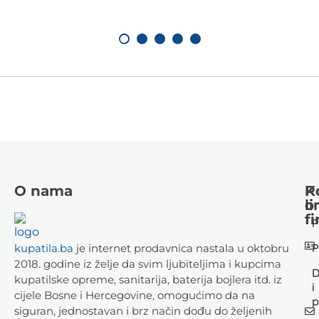
O nama
K
P
li
o
fi
P
P
kupatila.ba
je internet prodavnica nastala u oktobru
2018. godine iz želje da svim ljubiteljima i kupcima
D
kupatilske opreme, sanitarija, baterija bojlera itd. iz
i
cijele Bosne i Hercegovine, omogućimo da na
p
siguran, jednostavan i brz način dođu do željenih