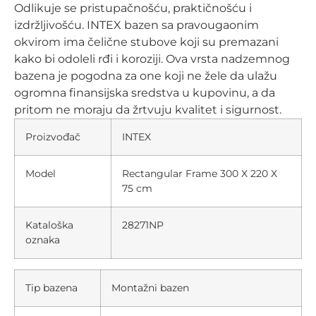
Odlikuje se pristupačnošću, praktičnošću i
izdržljivošću. INTEX bazen sa pravougaonim
okvirom ima čelične stubove koji su premazani
kako bi odoleli rđi i koroziji. Ova vrsta nadzemnog
bazena je pogodna za one koji ne žele da ulažu
ogromna finansijska sredstva u kupovinu, a da
pritom ne moraju da žrtvuju kvalitet i sigurnost.
Proizvođač
INTEX
Model
Rectangular Frame 300 X 220 X
75 cm
Kataloška
28271NP
oznaka
Tip bazena
Montažni bazen