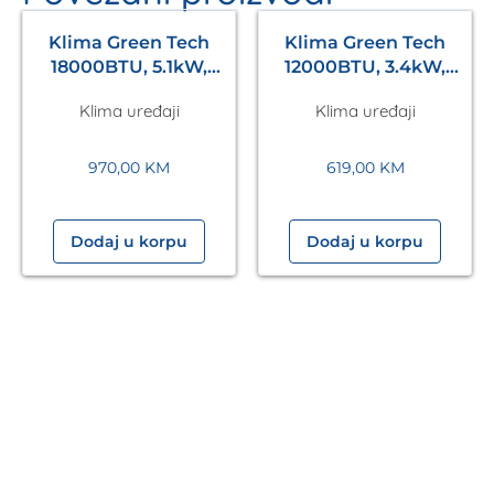
Klima Green Tech
Klima Green Tech
18000BTU, 5.1kW,
12000BTU, 3.4kW,
A++, R32, -20°C ~
A++, R32, -22°C ~
Klima uređaji
Klima uređaji
53°C, WiFi, bijela
53°C, s grijačem,
WiFi, bij.
970,00
KM
619,00
KM
Dodaj u korpu
Dodaj u korpu