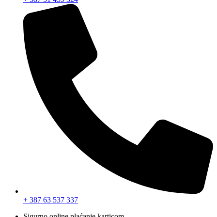
+ 387 63 537 337
Sigurno online plaćanje karticom