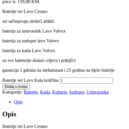
price is: 159,00 KM.
Baterije set Lavo Cerano
set sačinjavaju sledeći artikli:
baterija za umivaonik Lavo Valvex
baterija za sudoper lavo Valvex
baterija za kadu Lavo Valvex
uz sve bateterije dolaze crijeva i prikljčci
garancija 1 gdoina na mehanizam i 25 godina na tijelo baterije
Baterije set Lavo Kala količina
Dodaj u korpu
Kategorije:
Baterije
,
Kada
,
Kuhinja
,
Sudoper
,
Umivaonika
Opis
Opis
Baterije set Lavo Cerano