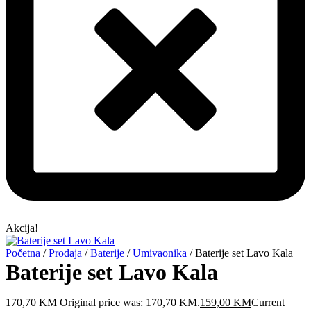
Akcija!
Početna
/
Prodaja
/
Baterije
/
Umivaonika
/ Baterije set Lavo Kala
Baterije set Lavo Kala
170,70
KM
Original price was: 170,70 KM.
159,00
KM
Current