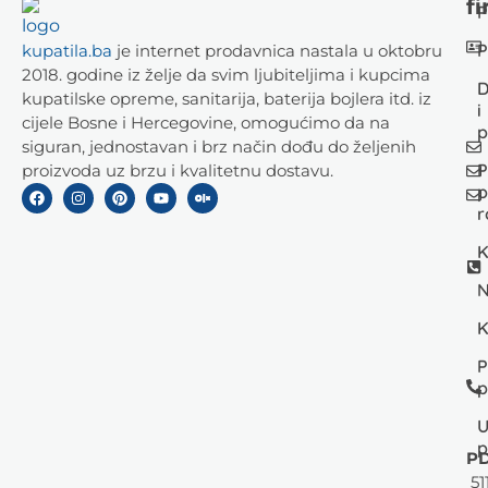
fi
P
P
kupatila.ba
je internet prodavnica nastala u oktobru
2018. godine iz želje da svim ljubiteljima i kupcima
D
kupatilske opreme, sanitarija, baterija bojlera itd. iz
i
cijele Bosne i Hercegovine, omogućimo da na
p
siguran, jednostavan i brz način dođu do željenih
P
proizvoda uz brzu i kvalitetnu dostavu.
p
r
K
N
K
P
p
U
p
PD
51