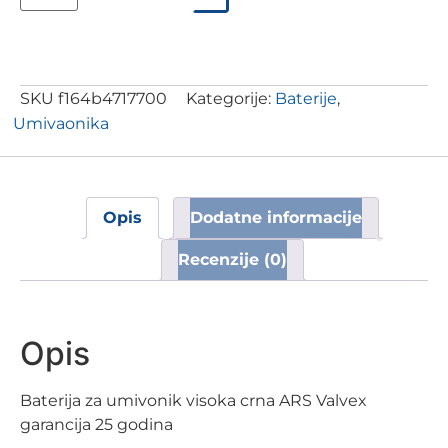
SKU
f164b4717700
Kategorije:
Baterije
,
Umivaonika
Opis
Dodatne informacije
Recenzije (0)
Opis
Baterija za umivonik visoka crna ARS Valvex
garancija 25 godina