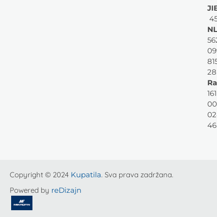
JI
45
NL
56
09
81
28
Ra
161
00
02
46
Copyright © 2024
Kupatila
. Sva prava zadržana.
Powered by
reDizajn