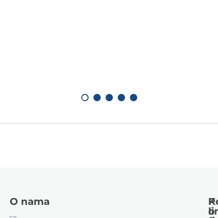
O nama
K
P
li
o