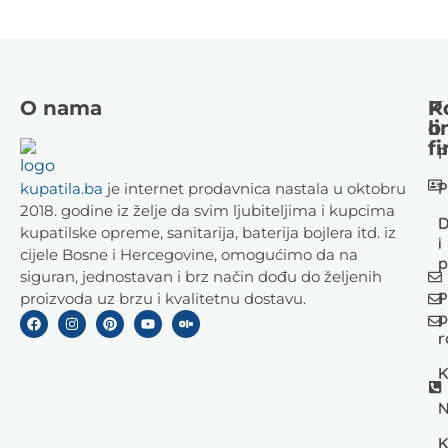
O nama
K
P
li
o
fi
P
P
kupatila.ba
je internet prodavnica nastala u oktobru
2018. godine iz želje da svim ljubiteljima i kupcima
D
kupatilske opreme, sanitarija, baterija bojlera itd. iz
i
cijele Bosne i Hercegovine, omogućimo da na
p
siguran, jednostavan i brz način dođu do željenih
P
proizvoda uz brzu i kvalitetnu dostavu.
p
r
K
N
K