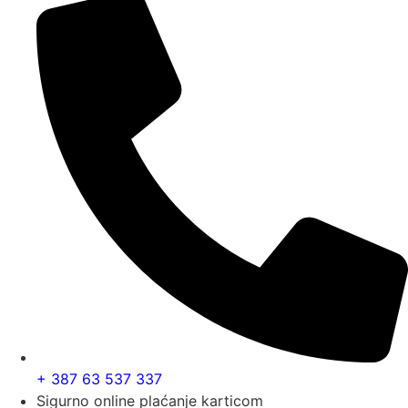
+ 387 63 537 337
Sigurno online plaćanje karticom