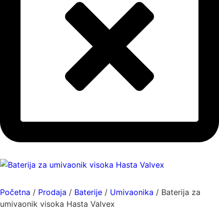
Početna
/
Prodaja
/
Baterije
/
Umivaonika
/ Baterija za
umivaonik visoka Hasta Valvex