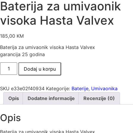
Baterija za umivaonik
visoka Hasta Valvex
185,00
KM
Baterija za umivaonik visoka Hasta Valvex
garancija 25 godina
Baterija
Dodaj u korpu
za
umivaonik
visoka
Hasta
Valvex
SKU
e33e02f40934
Kategorije:
Baterije
,
Umivaonika
količina
Opis
Dodatne informacije
Recenzije (0)
Opis
Baterija za umivaonik visoka Hasta Valvex