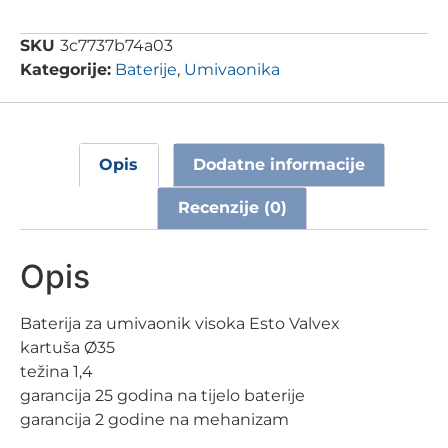
SKU
3c7737b74a03
Kategorije:
Baterije
,
Umivaonika
Opis
Dodatne informacije
Recenzije (0)
Opis
Baterija za umivaonik visoka Esto Valvex
kartuša Ø35
težina 1,4
garancija 25 godina na tijelo baterije
garancija 2 godine na mehanizam