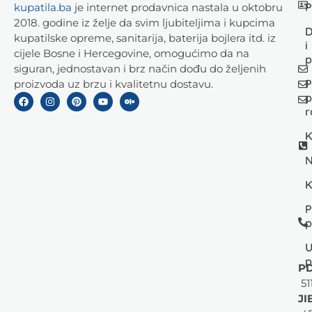
P
kupatila.ba
je internet prodavnica nastala u oktobru
2018. godine iz želje da svim ljubiteljima i kupcima
D
kupatilske opreme, sanitarija, baterija bojlera itd. iz
i
cijele Bosne i Hercegovine, omogućimo da na
p
siguran, jednostavan i brz način dođu do željenih
P
proizvoda uz brzu i kvalitetnu dostavu.
p
r
K
N
K
P
p
U
p
PD
51
JI