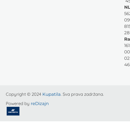
45
NL
56
09
81
28
Ra
161
00
02
46
Copyright © 2024
Kupatila
. Sva prava zadržana.
Powered by
reDizajn