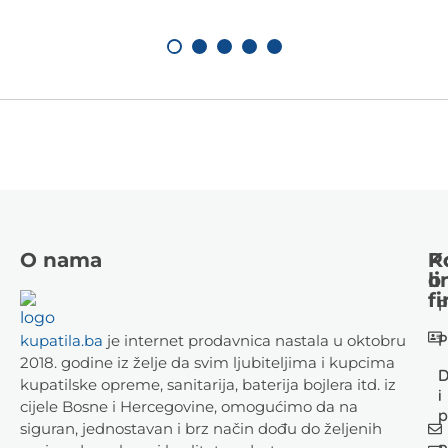
O nama
K
P
li
o
fi
P
P
kupatila.ba
je internet prodavnica nastala u oktobru
2018. godine iz želje da svim ljubiteljima i kupcima
D
kupatilske opreme, sanitarija, baterija bojlera itd. iz
i
cijele Bosne i Hercegovine, omogućimo da na
p
siguran, jednostavan i brz način dođu do željenih