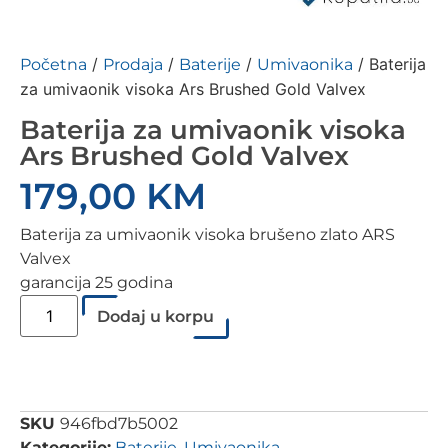
/
/
/
/ Baterija
Početna
Prodaja
Baterije
Umivaonika
za umivaonik visoka Ars Brushed Gold Valvex
Baterija za umivaonik visoka
Ars Brushed Gold Valvex
179,00
KM
Baterija za umivaonik visoka brušeno zlato ARS
Valvex
garancija 25 godina
Dodaj u korpu
SKU
946fbd7b5002
Kategorije:
Baterije
,
Umivaonika