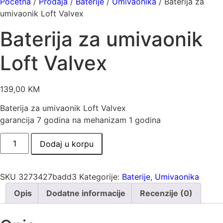
Početna
/
Prodaja
/
Baterije
/
Umivaonika
/ Baterija za
umivaonik Loft Valvex
Baterija za umivaonik
Loft Valvex
139,00
KM
Baterija za umivaonik Loft Valvex
garancija 7 godina na mehanizam 1 godina
Baterija
Dodaj u korpu
za
umivaonik
Loft
Valvex
količina
SKU
3273427badd3
Kategorije:
Baterije
,
Umivaonika
Opis
Dodatne informacije
Recenzije (0)