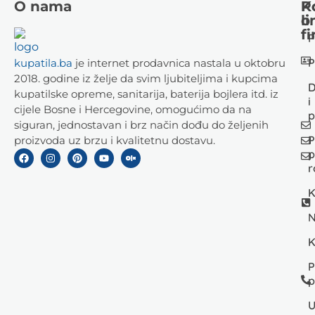
O nama
K
P
li
o
fi
P
P
kupatila.ba
je internet prodavnica nastala u oktobru
2018. godine iz želje da svim ljubiteljima i kupcima
D
kupatilske opreme, sanitarija, baterija bojlera itd. iz
i
cijele Bosne i Hercegovine, omogućimo da na
p
siguran, jednostavan i brz način dođu do željenih
P
proizvoda uz brzu i kvalitetnu dostavu.
p
r
K
N
K
P
p
U