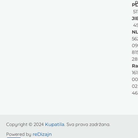
p
PD
51
JI
45
NL
56
09
81
28
Ra
161
00
02
46
Copyright © 2024
Kupatila
. Sva prava zadržana.
Powered by
reDizajn