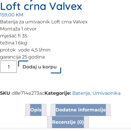
Loft crna Valvex
159,00
KM
Baterija za umivaonik Loft crna Valvex
Montaža 1 otvor
mješač fi 35
težina 1.6kg
protok vode 4,5 l/min
garancija 25 godina
Dodaj u korpu
SKU
d8e714e273ac
Kategorije:
Baterije
,
Umivaonika
Opis
Dodatne informacije
Recenzije (0)