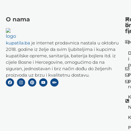
O nama
K
P
li
o
fi
P
P
kupatila.ba
je internet prodavnica nastala u oktobru
2018. godine iz želje da svim ljubiteljima i kupcima
D
kupatilske opreme, sanitarija, baterija bojlera itd. iz
i
cijele Bosne i Hercegovine, omogućimo da na
p
siguran, jednostavan i brz način dođu do željenih
P
proizvoda uz brzu i kvalitetnu dostavu.
p
r
K
N
K
P