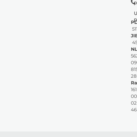
p
U
p
PD
51
JI
45
NL
56
09
81
28
Ra
161
00
02
46