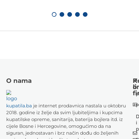
O nama
K
P
li
o
fi
P
P
kupatila.ba
je internet prodavnica nastala u oktobru
2018. godine iz želje da svim ljubiteljima i kupcima
D
kupatilske opreme, sanitarija, baterija bojlera itd. iz
i
cijele Bosne i Hercegovine, omogućimo da na
p
siguran, jednostavan i brz način dođu do željenih