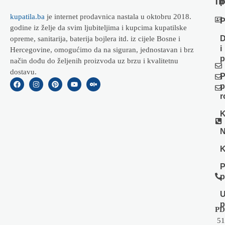
fi
P
kupatila.ba
je internet prodavnica nastala u oktobru 2018.
P
godine iz želje da svim ljubiteljima i kupcima kupatilske
D
opreme, sanitarija, baterija bojlera itd. iz cijele Bosne i
i
Hercegovine, omogućimo da na siguran, jednostavan i brz
p
način dođu do željenih proizvoda uz brzu i kvalitetnu
dostavu.
P
p
r
K
N
K
P
p
U
p
PD
51