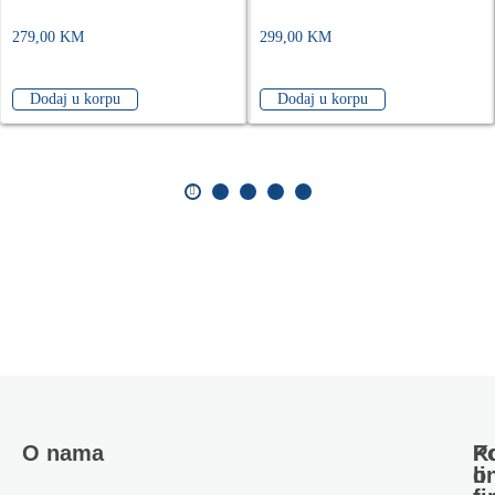
279,00
KM
299,00
KM
Dodaj u korpu
Dodaj u korpu
O nama
Ko
P
li
o