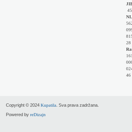
JI
45
NL
56
09
81
28
Rai
16
00
02
46
Copyright © 2024
. Sva prava zadržana.
Kupatila
Powered by
reDizajn