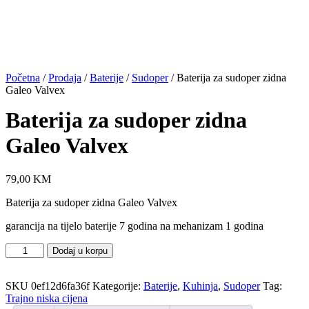
Početna
/
Prodaja
/
Baterije
/
Sudoper
/ Baterija za sudoper zidna
Galeo Valvex
Baterija za sudoper zidna
Galeo Valvex
79,00
KM
Baterija za sudoper zidna Galeo Valvex
garancija na tijelo baterije 7 godina na mehanizam 1 godina
Baterija
Dodaj u korpu
za
sudoper
SKU
0ef12d6fa36f
Kategorije:
Baterije
,
Kuhinja
,
Sudoper
Tag:
zidna
Trajno niska cijena
Galeo