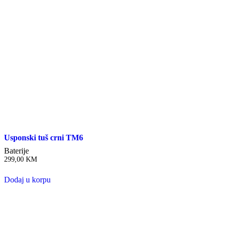
Usponski tuš crni TM6
Baterije
299,00
KM
Dodaj u korpu