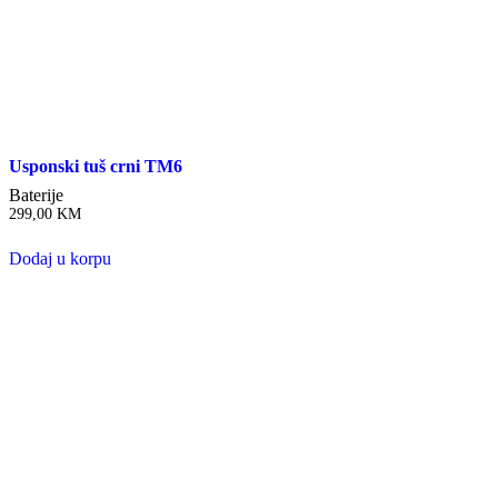
Usponski tuš crni TM6
Baterije
299,00
KM
Dodaj u korpu