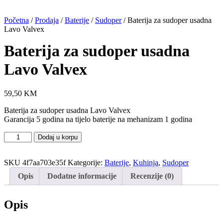
Početna
/
Prodaja
/
Baterije
/
Sudoper
/ Baterija za sudoper usadna
Lavo Valvex
Baterija za sudoper usadna
Lavo Valvex
59,50
KM
Baterija za sudoper usadna Lavo Valvex
Garancija 5 godina na tijelo baterije na mehanizam 1 godina
Baterija
Dodaj u korpu
za
sudoper
SKU
4f7aa703e35f
Kategorije:
Baterije
,
Kuhinja
,
Sudoper
usadna
Lavo
Opis
Dodatne informacije
Recenzije (0)
Valvex
količina
Opis