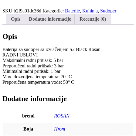
za
sudoper
SKU
b2f9a01dc36d
Kategorije:
Baterije
,
Kuhinja
,
Sudoper
sa
izvlačenjem
Opis
Dodatne informacije
Recenzije (0)
S2
Black
Rosan
Opis
količina
Baterija za sudoper sa izvlačenjem S2 Black Rosan
RADNI USLOVI
Maksimalni radni pritisak: 5 bar
Preporučeni radni pritisak: 3 bar
Minimalni radni pritisak: 1 bar
Max. dozvoljena temperatura: 70° C
Preporučena temperatura vode: 50° C
Dodatne informacije
brend
ROSAN
Boja
Hrom