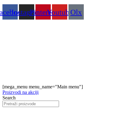
acebook
Instagram
Pinterest
Youtube
Olx
[mega_menu menu_name="Main menu"]
Proizvodi na akciji
Search