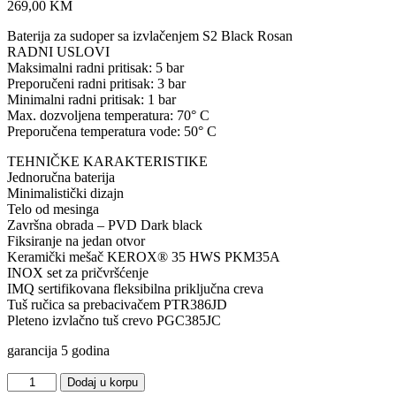
269,00
KM
Baterija za sudoper sa izvlačenjem S2 Black Rosan
RADNI USLOVI
Maksimalni radni pritisak: 5 bar
Preporučeni radni pritisak: 3 bar
Minimalni radni pritisak: 1 bar
Max. dozvoljena temperatura: 70° C
Preporučena temperatura vode: 50° C
TEHNIČKE KARAKTERISTIKE
Jednoručna baterija
Minimalistički dizajn
Telo od mesinga
Završna obrada – PVD Dark black
Fiksiranje na jedan otvor
Keramički mešač KEROX® 35 HWS PKM35A
INOX set za pričvršćenje
IMQ sertifikovana fleksibilna priključna creva
Tuš ručica sa prebacivačem PTR386JD
Pleteno izvlačno tuš crevo PGC385JC
garancija 5 godina
Baterija
Dodaj u korpu