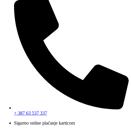
+ 387 63 537 337
Sigurno online plaćanje karticom