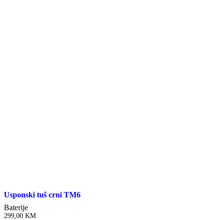
Usponski tuš crni TM6
Baterije
299,00
KM