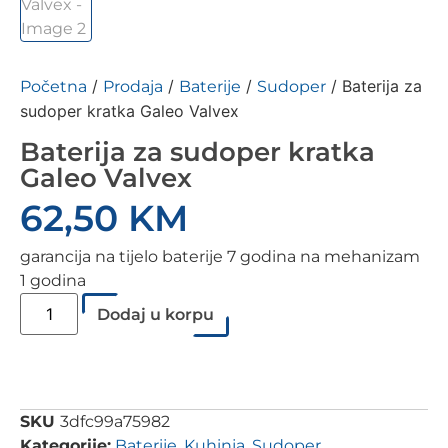
/
/
/
/ Baterija za
Početna
Prodaja
Baterije
Sudoper
sudoper kratka Galeo Valvex
Baterija za sudoper kratka
Galeo Valvex
62,50
KM
garancija na tijelo baterije 7 godina na mehanizam
1 godina
Dodaj u korpu
SKU
3dfc99a75982
Kategorije:
Baterije
,
Kuhinja
,
Sudoper