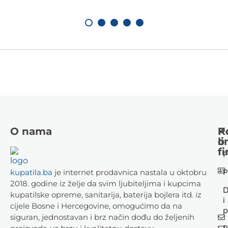
O nama
K
P
li
o
fi
P
P
kupatila.ba
je internet prodavnica nastala u oktobru
2018. godine iz želje da svim ljubiteljima i kupcima
D
kupatilske opreme, sanitarija, baterija bojlera itd. iz
i
cijele Bosne i Hercegovine, omogućimo da na
p
siguran, jednostavan i brz način dođu do željenih
P