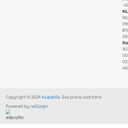
45
NL
56
09
81
28
Ra
161
00
02
46
Copyright © 2024
Kupatila
. Sva prava zadržana.
Powered by
reDizajn