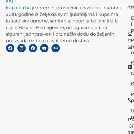
P
kupatila.ba
je internet prodavnica nastala u oktobru
2018. godine iz želje da svim ljubiteljima i kupcima
D
kupatilske opreme, sanitarija, baterija bojlera itd. iz
i
cijele Bosne i Hercegovine, omogućimo da na
p
siguran, jednostavan i brz način dođu do željenih
P
proizvoda uz brzu i kvalitetnu dostavu.
p
r
K
N
K
P
p
U
p
PD
51
JI