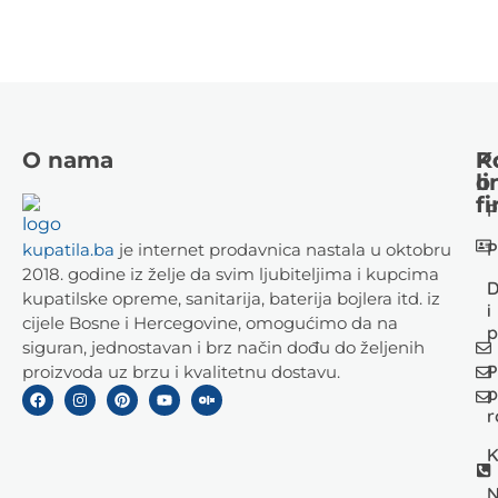
O nama
K
P
li
o
fi
P
P
kupatila.ba
je internet prodavnica nastala u oktobru
2018. godine iz želje da svim ljubiteljima i kupcima
D
kupatilske opreme, sanitarija, baterija bojlera itd. iz
i
cijele Bosne i Hercegovine, omogućimo da na
p
siguran, jednostavan i brz način dođu do željenih
P
proizvoda uz brzu i kvalitetnu dostavu.
p
r
K
N