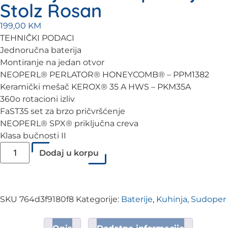
Stolz Rosan
199,00
KM
TEHNIČKI PODACI
Jednoručna baterija
Montiranje na jedan otvor
NEOPERL® PERLATOR® HONEYCOMB® – PPM1382
Keramički mešač KEROX® 35 A HWS – PKM35A
360o rotacioni izliv
FaST35 set za brzo pričvršćenje
NEOPERL® SPX® priključna creva
Klasa bučnosti II
Dodaj u korpu
SKU
764d3f9180f8
Kategorije:
Baterije
,
Kuhinja
,
Sudoper