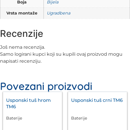
Boja
Bijela
Vrsta montaže
Ugradbena
Recenzije
Još nema recenzija.
Samo logirani kupci koji su kupili ovaj proizvod mogu
napisati recenziju.
Povezani proizvodi
Usponski tuš hrom
Usponski tuš crni TM6
TM6
Baterije
Baterije